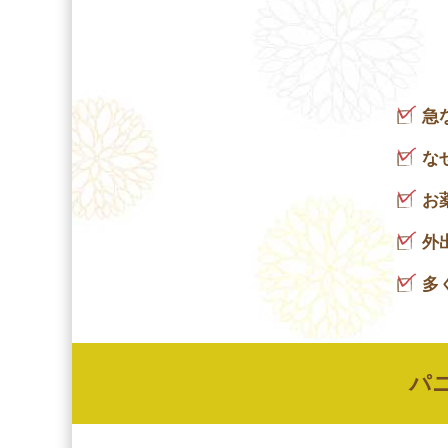
急
な
お
外
多
パニ