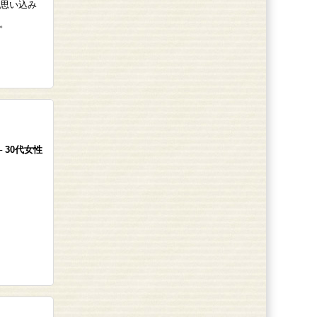
だ思い込み
。
─ 30代女性