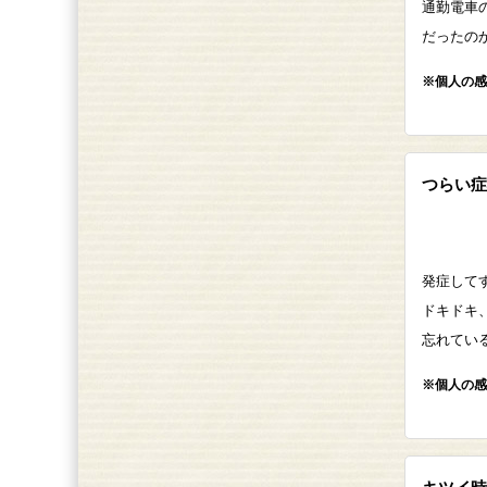
通勤電車
だったの
※個人の感
つらい症
発症して
ドキドキ
忘れてい
※個人の感